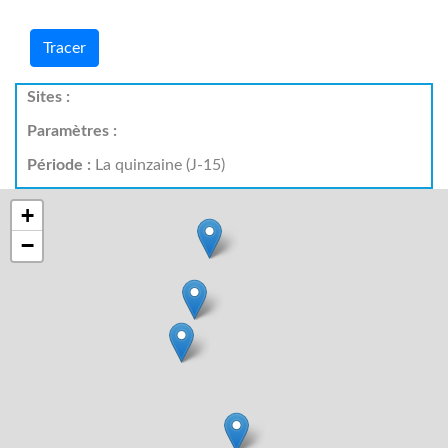
Tracer
Sites :
Paramètres :
Période :
La quinzaine (J-15)
+
−